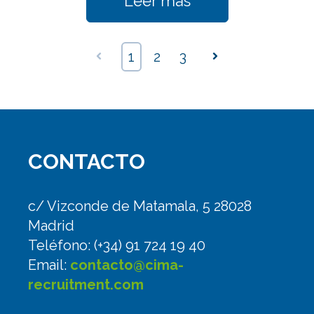
Leer más
Anterior
1
2
3
Siguiente
CONTACTO
c/ Vizconde de Matamala, 5 28028
Madrid
Teléfono: (+34) 91 724 19 40
Email:
contacto@cima-
recruitment.com