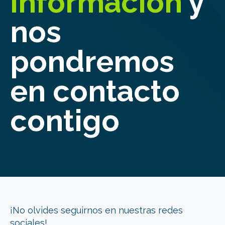
información
y
nos
pondremos
en
contacto
contigo
¡No olvides seguirnos en nuestras redes
sociales!